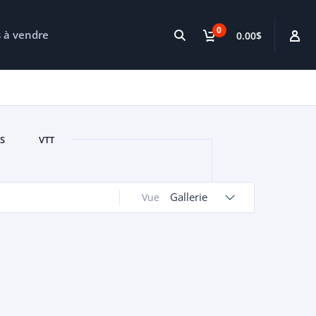
0
s à vendre
0.00$
S
VTT
Gallerie
Vue