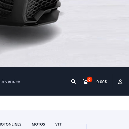
0
s à vendre
0.00$
OTONEIGES
MOTOS
VTT