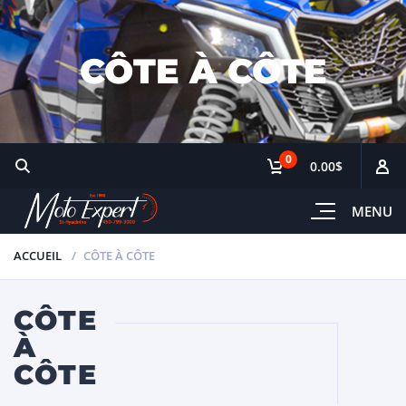
CÔTE À CÔTE
0
0.00$
MENU
ACCUEIL
CÔTE À CÔTE
CÔTE
À
CÔTE