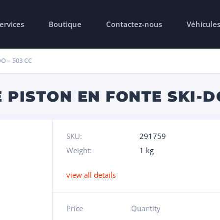
ervices
Boutique
Contactez-nous
Véhicule
O – 503 CC
 PISTON EN FONTE SKI-DO
SKU:
291759
Weight:
1 kg
view all details
Price
Quantity