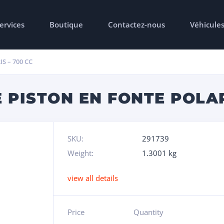
ervices
Boutique
Contactez-nous
Véhicule
S – 700 CC
 PISTON EN FONTE POLAR
SKU:
291739
Weight:
1.3001 kg
view all details
Price
Quantity