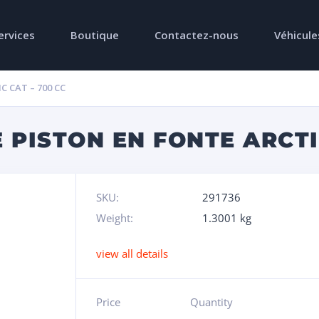
ervices
Boutique
Contactez-nous
Véhicule
 CAT – 700 CC
 PISTON EN FONTE ARCTIC
SKU:
291736
Weight:
1.3001 kg
view all details
Price
Quantity