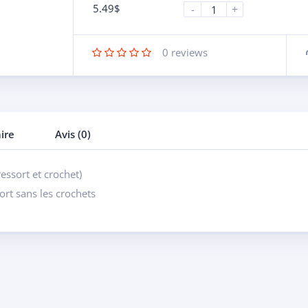
5.49
$
-
+
0
reviews
ire
Avis (0)
essort et crochet)
rt sans les crochets