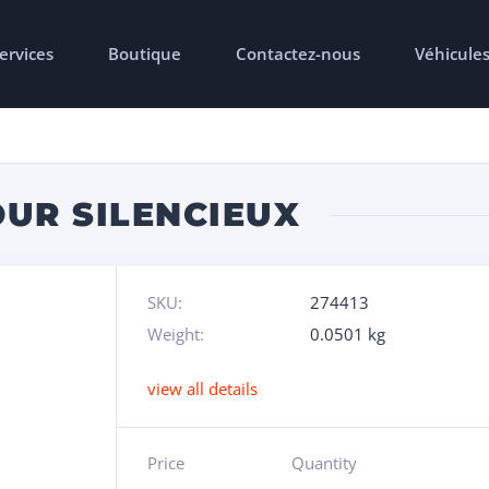
ervices
Boutique
Contactez-nous
Véhicule
UR SILENCIEUX
SKU:
274413
Weight:
0.0501 kg
view all details
Price
Quantity