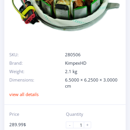
SKU:
280506
Brand:
KimpexHD
Weight:
2.1 kg
Dimensions:
6.5000 × 6.2500 × 3.0000
cm
view all details
Price
Quantity
289.99
$
-
+