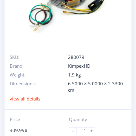
SKU:
280079
Brand:
KimpexHD
Weight:
1.9 kg
Dimensions:
6.5000 × 5.0000 × 2.3300
cm
view all details
Price
Quantity
309.99
$
-
+