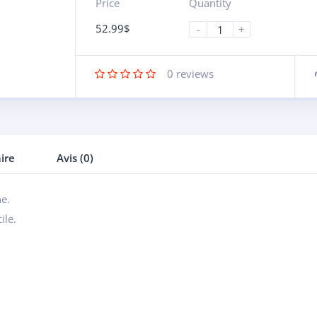
Price
Quantity
52.99
$
-
+
0
reviews
ire
Avis (0)
ne.
ile.