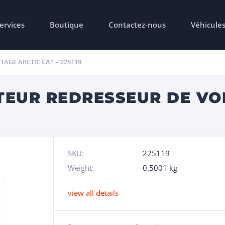
ervices
Boutique
Contactez-nous
Véhicule
AGE ARCTIC CAT – 225119
TEUR REDRESSEUR DE VO
SKU:
225119
Weight:
0.5001 kg
view all details