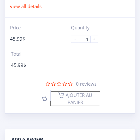
view all details
Price
Quantity
45.99
$
-
+
Total
45.99
$
0
reviews
AJOUTER AU
PANIER
ADD A REVIEW