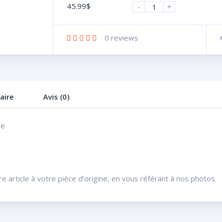
45.99
$
-
+
0
reviews
aire
Avis (0)
ne
 article à votre pièce d’origine, en vous référant à nos photos.