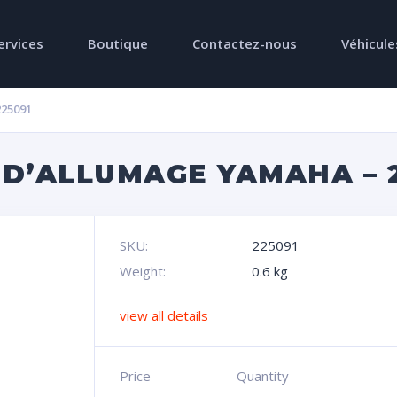
ervices
Boutique
Contactez-nous
Véhicule
25091
 D’ALLUMAGE YAMAHA – 
SKU:
225091
Weight:
0.6 kg
view all details
Price
Quantity