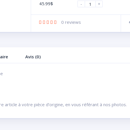
45.99
$
-
+
0
reviews
aire
Avis (0)
ne
 article à votre pièce d’origine, en vous référant à nos photos.