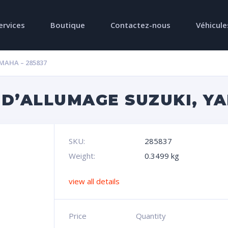
ervices
Boutique
Contactez-nous
Véhicule
MAHA – 285837
D’ALLUMAGE SUZUKI, YA
SKU:
285837
Weight:
0.3499 kg
view all details
Price
Quantity