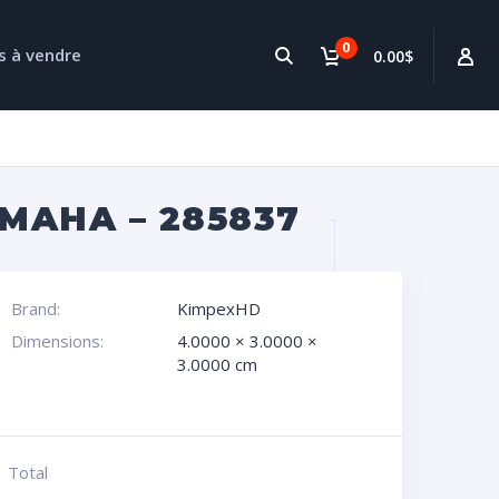
0
s à vendre
0.00$
MAHA – 285837
Brand:
KimpexHD
Dimensions:
4.0000 × 3.0000 ×
3.0000 cm
Total