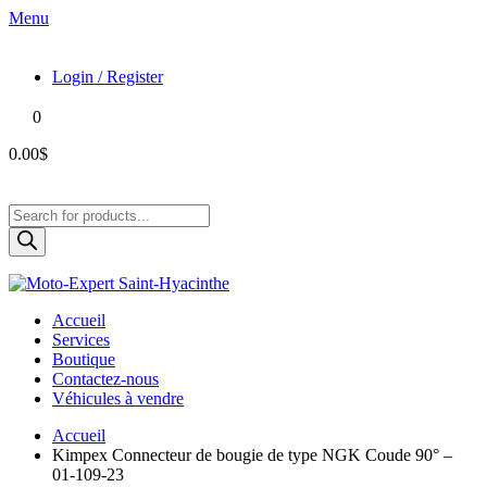
Menu
Login / Register
0
0.00$
Products
search
Accueil
Services
Boutique
Contactez-nous
Véhicules à vendre
Accueil
Kimpex Connecteur de bougie de type NGK Coude 90° –
01-109-23