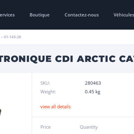
ervices
Boutique
Contactez-nous
Véhicule
– 01-143-28
RONIQUE CDI ARCTIC CAT 
SKU:
280463
Weight:
0.45 kg
view all details
Price
Quantity