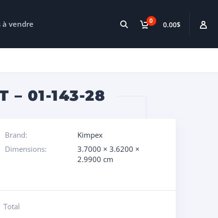
0
s à vendre
0.00$
– 01-143-28
Brand:
Kimpex
Dimensions:
3.7000 × 3.6200 ×
2.9900 cm
Total