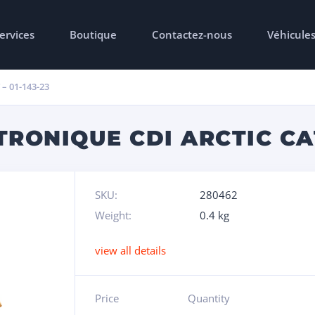
ervices
Boutique
Contactez-nous
Véhicule
– 01-143-23
RONIQUE CDI ARCTIC CAT 
SKU:
280462
Weight:
0.4 kg
view all details
Price
Quantity