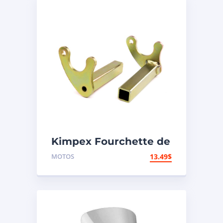
Kimpex Fourchette de
support de
MOTOS
13.49
$
motocyclette