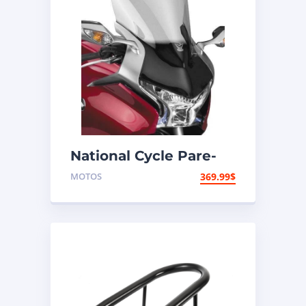
National Cycle Pare-
brise aéroacoustique
MOTOS
369.99
$
VStream Honda