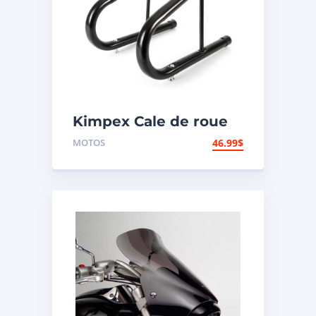
Kimpex Cale de roue
hors-route de
MOTOS
46.99
$
motocyclette