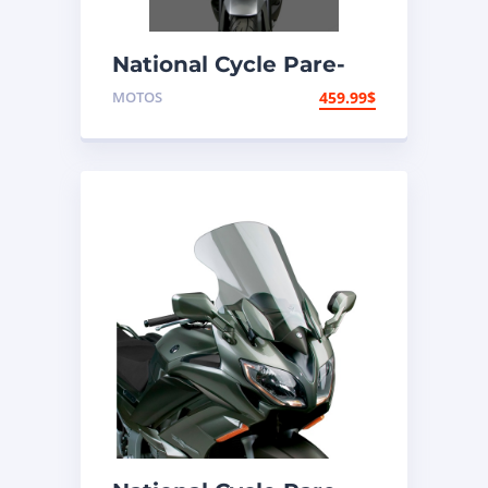
National Cycle Pare-
brise aéroacoustique
MOTOS
459.99
$
VStream Honda