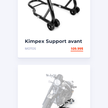
Kimpex Support avant
de motocyclette
MOTOS
109.99
$