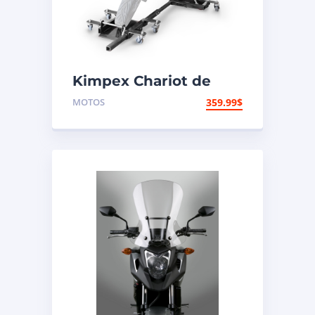
Kimpex Chariot de
transport long pour
MOTOS
359.99
$
motocyclette – sortie
avant 1500 lb