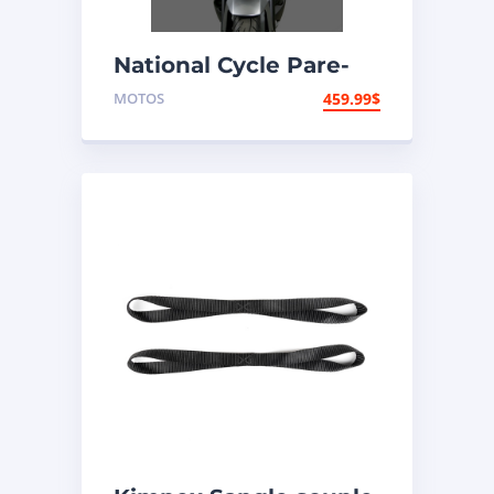
National Cycle Pare-
brise aéroacoustique
MOTOS
459.99
$
VStream Honda