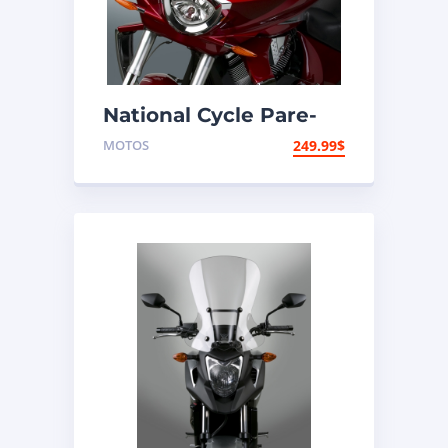
National Cycle Pare-
brise aéroacoustique
MOTOS
249.99
$
VStream Victory