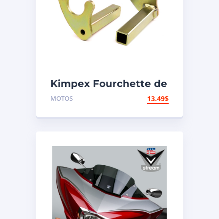
Kimpex Fourchette de
support de
MOTOS
13.49
$
motocyclette