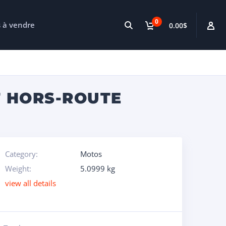
0
s à vendre
0.00$
T HORS-ROUTE
Category:
Motos
Weight:
5.0999 kg
view all details