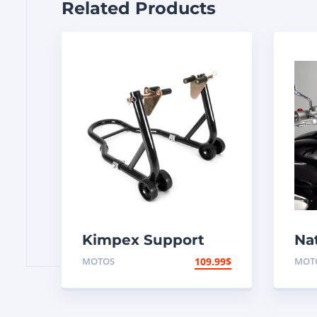
Related Products
Kimpex Support
Na
avant de
Pa
MOTOS
109.99
$
MOT
motocyclette
aé
VS