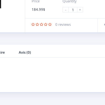
Price
Quantity
184.99
$
-
+
0
reviews
ire
Avis (0)