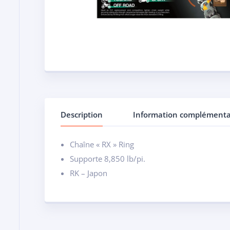
Description
Information complémenta
Chaîne « RX » Ring
Supporte 8,850 lb/pi.
RK – Japon