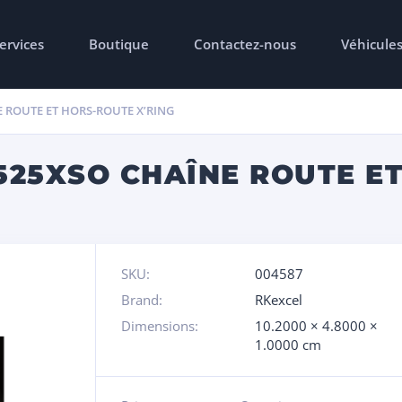
ervices
Boutique
Contactez-nous
Véhicule
E ROUTE ET HORS-ROUTE X’RING
 525XSO CHAÎNE ROUTE E
SKU:
004587
Brand:
RKexcel
Dimensions:
10.2000 × 4.8000 ×
1.0000 cm