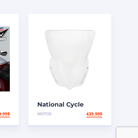
National Cycle
Pare-brise
9.99
$
MOTOS
439.99
$
aéroacoustique
VStream Suzuki