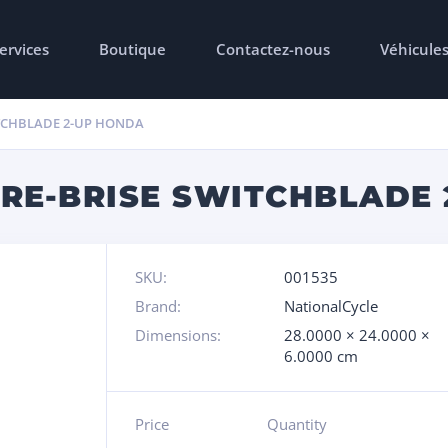
ervices
Boutique
Contactez-nous
Véhicule
ITCHBLADE 2-UP HONDA
ARE-BRISE SWITCHBLADE
SKU:
001535
Brand:
NationalCycle
Dimensions:
28.0000 × 24.0000 ×
6.0000 cm
Price
Quantity