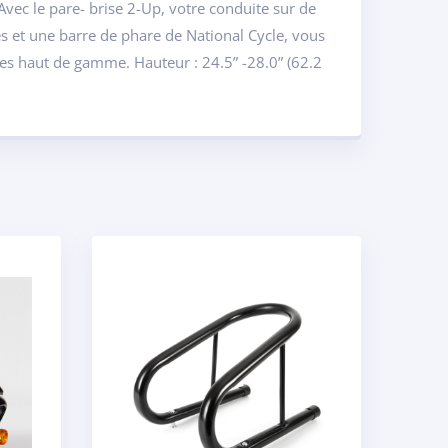
vec le pare- brise 2-Up, votre conduite sur de
s et une barre de phare de National Cycle, vous
es haut de gamme. Hauteur : 24.5” -28.0” (62.2