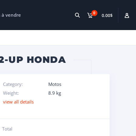
0
s à vendre
0.00$
 2-UP HONDA
Category:
Motos
Weight:
8.9 kg
view all details
Total