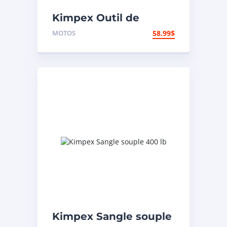
Kimpex Outil de
rivetage et coupe-
MOTOS
58.99
$
chaîne
Kimpex Sangle souple