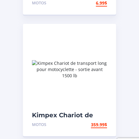
400 lb
MOTOS
6.99
$
Kimpex Chariot de
transport long pour
MOTOS
359.99
$
motocyclette – sortie
avant 1500 lb