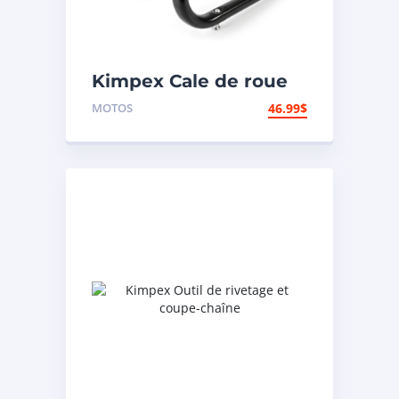
Kimpex Cale de roue
hors-route de
MOTOS
46.99
$
motocyclette