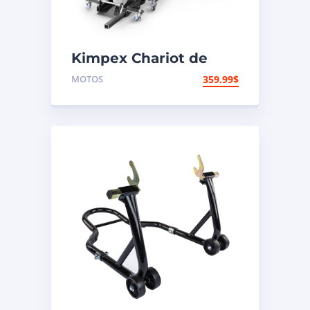
Kimpex Chariot de
transport long pour
MOTOS
359.99
$
motocyclette – sortie
avant 1500 lb