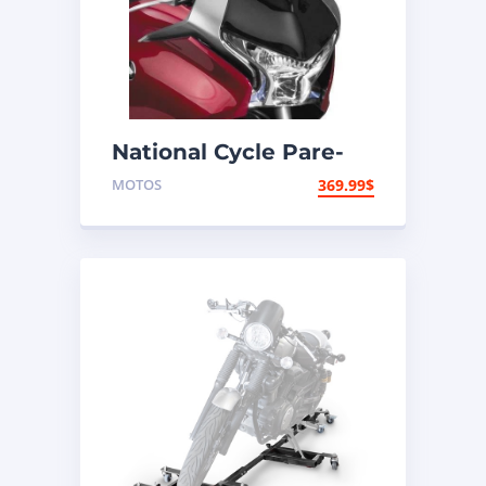
National Cycle Pare-
brise aéroacoustique
MOTOS
369.99
$
VStream Honda