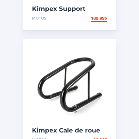
Kimpex Support
arrière de
MOTOS
109.99
$
motocyclette
Kimpex Cale de roue
de motocyclette