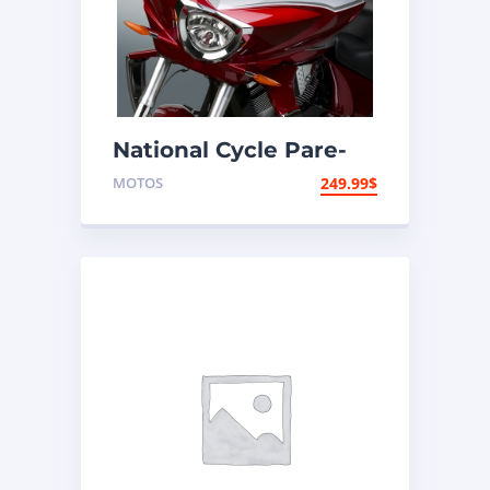
National Cycle Pare-
brise aéroacoustique
MOTOS
249.99
$
VStream Victory