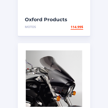
Oxford Products
Coffre arrière
MOTOS
114.99
$