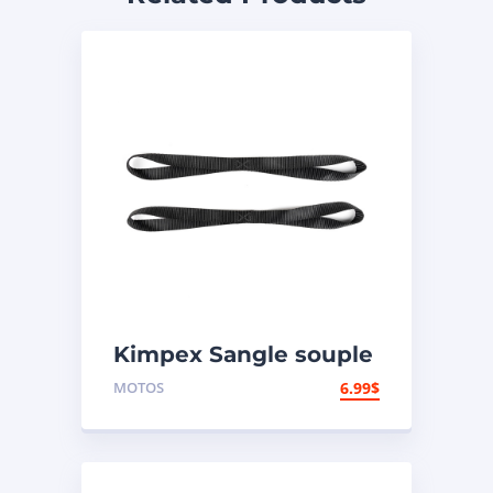
Kimpex Sangle souple
400 lb
MOTOS
6.99
$