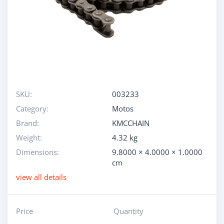
SKU:
003233
Category:
Motos
Brand:
KMCCHAIN
Weight:
4.32 kg
Dimensions:
9.8000 × 4.0000 × 1.0000
cm
view all details
Price
Quantity