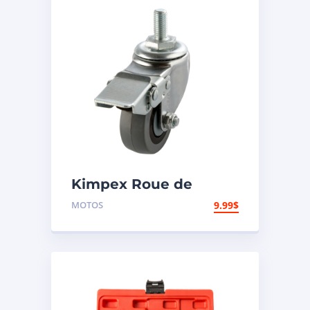
Kimpex Roue de
transport pour chariot
MOTOS
9.99
$