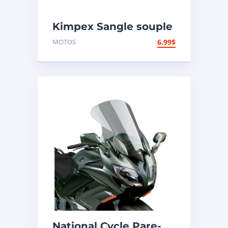
Kimpex Sangle souple
400 lb
MOTOS
6.99
$
National Cycle Pare-