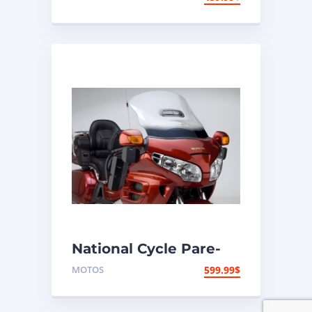
VStream Suzuki
National Cycle Pare-
brise aéroacoustique
MOTOS
599.99
$
VStream Honda