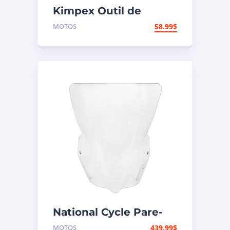
Kimpex Outil de
rivetage et coupe-
MOTOS
58.99
$
chaîne
National Cycle Pare-
brise aéroacoustique
MOTOS
439.99
$