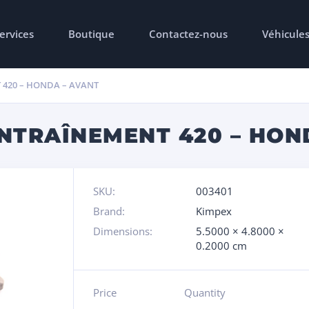
ervices
Boutique
Contactez-nous
Véhicule
 420 – HONDA – AVANT
NTRAÎNEMENT 420 – HON
SKU:
003401
Brand:
Kimpex
Dimensions:
5.5000 × 4.8000 ×
0.2000 cm
Price
Quantity