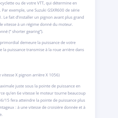
ocyclette ou de votre VTT, qui détermine en
re. Par exemple, une Suzuki GSXR600 de série
Le fait d’installer un pignon avant plus grand
us de vitesse à un régime donné du moteur.
né (“ shorter gearing”).
r primordial demeure la puissance de votre
e la puissance transmise à la roue arrière dans
 vitesse X pignon arrière X 1056)
aximale juste sous la pointe de puissance en
rce qu’en 6e vitesse le moteur tourne beaucoup
46/15 fera atteindre la pointe de puissance plus
antageux : à une vitesse de croisière donnée et à
e.