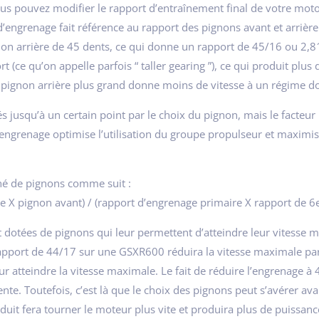
ous pouvez modifier le rapport d’entraînement final de votre mot
 d’engrenage fait référence au rapport des pignons avant et arriè
n arrière de 45 dents, ce qui donne un rapport de 45/16 ou 2,81. 
t (ce qu’on appelle parfois “ taller gearing ”), ce qui produit pl
 pignon arrière plus grand donne moins de vitesse à un régime don
 jusqu’à un certain point par le choix du pignon, mais le facteu
 engrenage optimise l’utilisation du groupe propulseur et maximis
né de pignons comme suit :
re X pignon avant) / (rapport d’engrenage primaire X rapport de 6e
dotées de pignons qui leur permettent d’atteindre leur vitesse m
 rapport de 44/17 sur une GSXR600 réduira la vitesse maximale pa
r atteindre la vitesse maximale. Le fait de réduire l’engrenage à 
nte. Toutefois, c’est là que le choix des pignons peut s’avérer av
it fera tourner le moteur plus vite et produira plus de puissanc