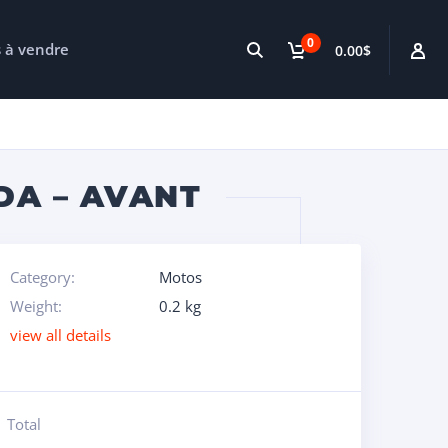
0
s à vendre
0.00$
DA – AVANT
Category:
Motos
Weight:
0.2 kg
view all details
Total