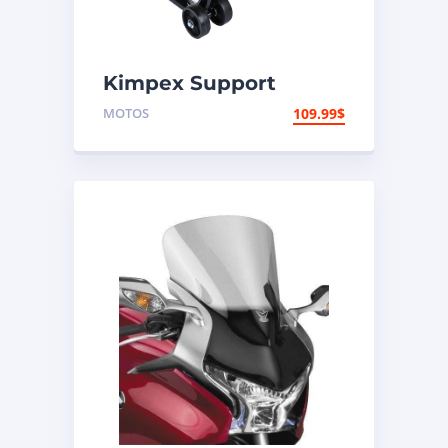
Kimpex Support
arrière de
MOTOS
109.99
$
motocyclette