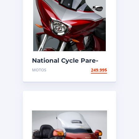
National Cycle Pare-
brise aéroacoustique
MOTOS
249.99
$
VStream Victory