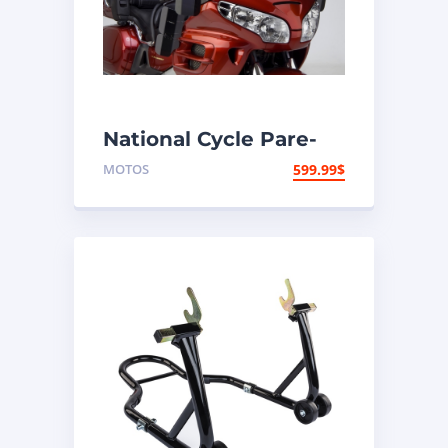
National Cycle Pare-
brise aéroacoustique
MOTOS
599.99
$
VStream Honda