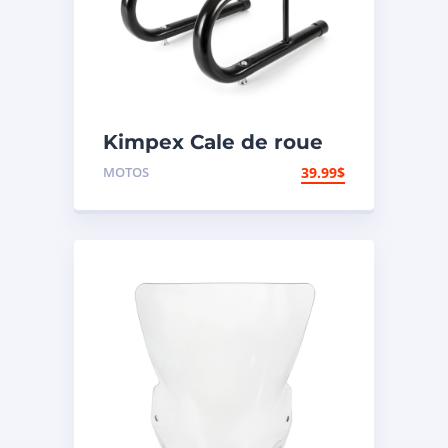
Kimpex Cale de roue
de motocyclette
MOTOS
39.99
$