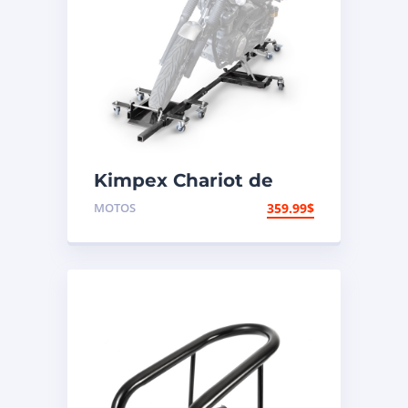
Kimpex Chariot de
transport long pour
MOTOS
359.99
$
motocyclette – sortie
avant 1500 lb