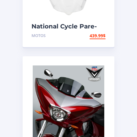
National Cycle Pare-
brise aéroacoustique
MOTOS
439.99
$
VStream Suzuki