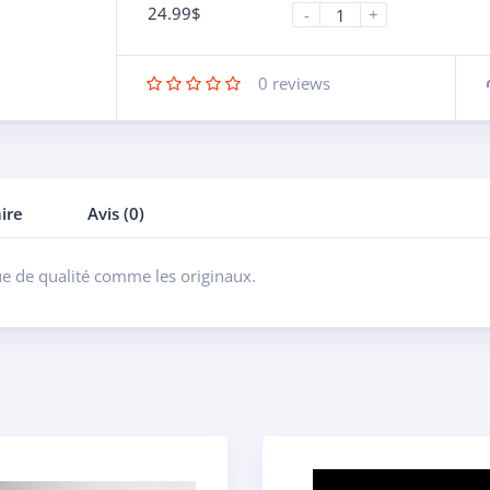
24.99
$
-
+
0
reviews
ire
Avis (0)
ue de qualité comme les originaux.