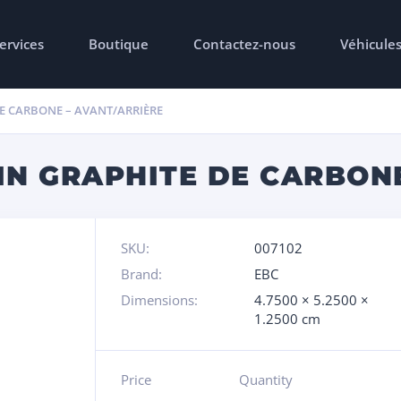
ervices
Boutique
Contactez-nous
Véhicule
DE CARBONE – AVANT/ARRIÈRE
IN GRAPHITE DE CARBON
SKU:
007102
Brand:
EBC
Dimensions:
4.7500 × 5.2500 ×
1.2500 cm
Price
Quantity