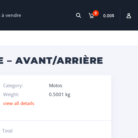
0
s à vendre
0.00$
E – AVANT/ARRIÈRE
Category:
Motos
Weight:
0.5001 kg
view all details
Total