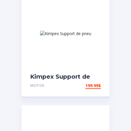
Kimpex Support de
pneu
MOTOS
199.99
$