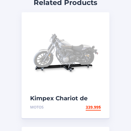
Related Products
Kimpex Chariot de
moto à profil bas 1250
MOTOS
339.99
$
lb