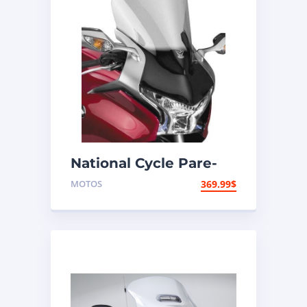
National Cycle Pare-
brise aéroacoustique
MOTOS
369.99
$
VStream Honda