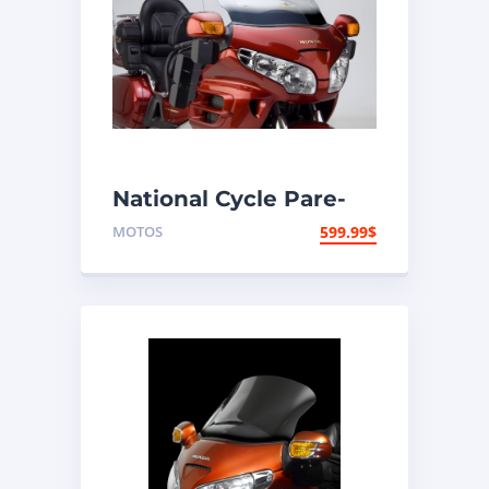
National Cycle Pare-
brise aéroacoustique
MOTOS
599.99
$
VStream Honda