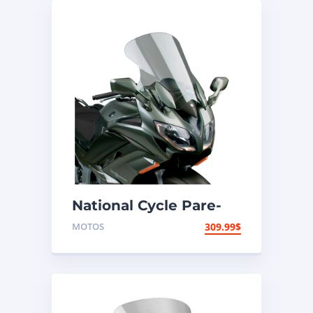
National Cycle Pare-
brise aéroacoustique
MOTOS
309.99
$
VStream Yamaha