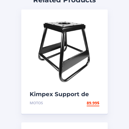
Kimpex Support de
motocross
MOTOS
89.99
$