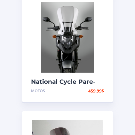
National Cycle Pare-
brise aéroacoustique
MOTOS
459.99
$
VStream Honda