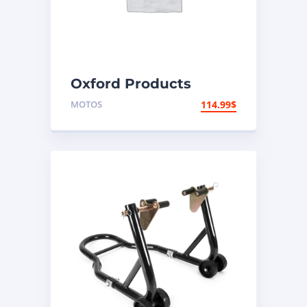
Oxford Products
Coffre arrière
MOTOS
114.99
$