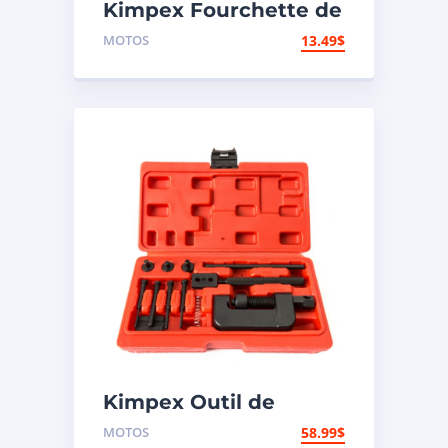
Kimpex Fourchette de
support de
MOTOS
13.49
$
motocyclette
Kimpex Outil de
rivetage et coupe-
MOTOS
58.99
$
chaîne