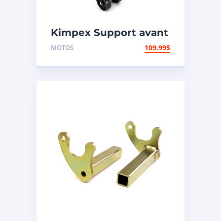
Kimpex Support avant
de motocyclette
MOTOS
109.99
$