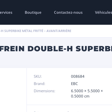
ervices
Boutique
Contactez-nous
Véhicule
H SUPERBIKE MÉTAL FRITTÉ – AVANT/ARRIÈRE
FREIN DOUBLE-H SUPERB
SKU:
008684
Brand:
EBC
Dimensions:
6.5000 × 5.5000 ×
0.5000 cm