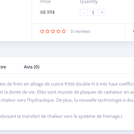
Price
Quantity
68.99
$
-
+
0
reviews
ire
Avis (0)
tes de frein en alliage de cuivre fritté double-H à très haut coeffi
t la durée de vie. Elles sont munies de plaques de radiateur en a
de chaleur vers l’hydraulique. De plus, la nouvelle technologie à d
duisant le transfert de chaleur vers le système de freinage.)