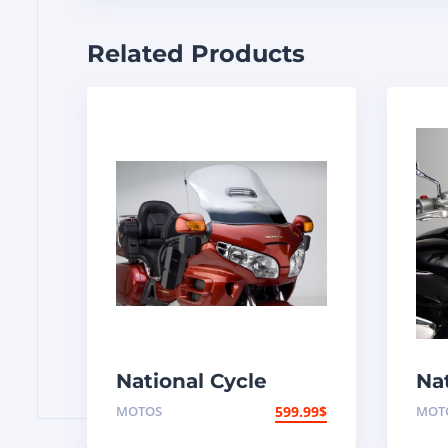
Related Products
National Cycle
Na
Pare-brise
Pa
MOTOS
599.99
$
MOT
aéroacoustique
aé
VStream Honda
VS