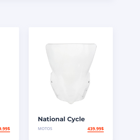
National Cycle
Pare-brise
9.99
$
MOTOS
439.99
$
aéroacoustique
VStream Suzuki