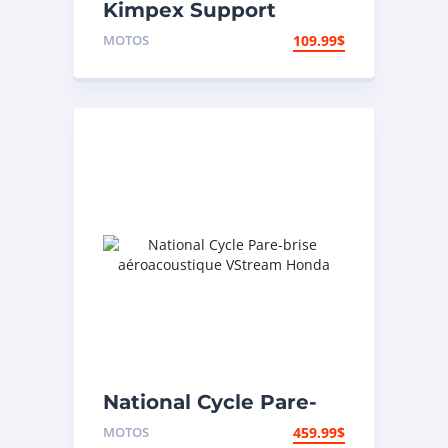
Kimpex Support
arrière de
MOTOS
109.99
$
motocyclette
National Cycle Pare-
brise aéroacoustique
MOTOS
459.99
$
VStream Honda