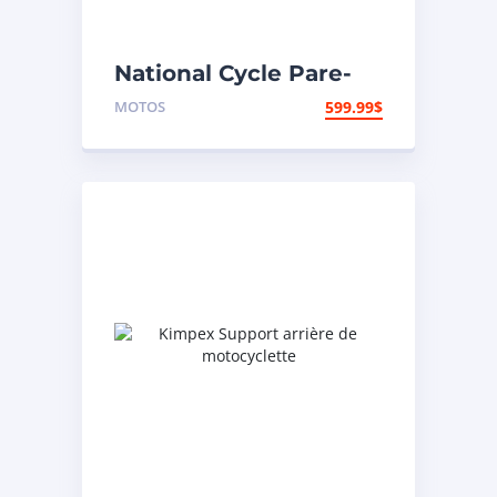
National Cycle Pare-
brise aéroacoustique
MOTOS
599.99
$
VStream Honda