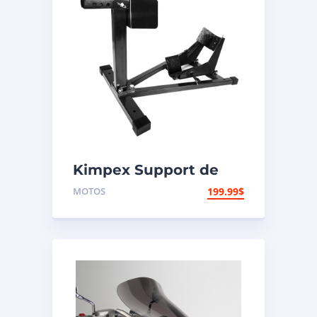
Kimpex Support de
pneu
MOTOS
199.99
$