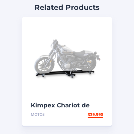
Related Products
Kimpex Chariot de
moto à profil bas 1250
MOTOS
339.99
$
lb