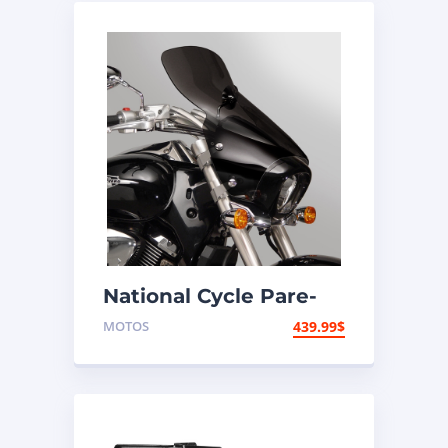
National Cycle Pare-
brise aéroacoustique
MOTOS
439.99
$
VStream Kawasaki,
Suzuki