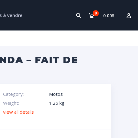
0
s à vendre
0.00$
DA – FAIT DE
Category:
Motos
Weight:
1.25 kg
view all details