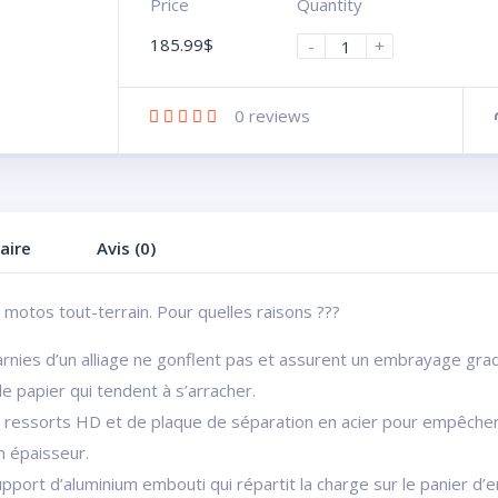
Price
Quantity
185.99
$
-
+
0
reviews
aire
Avis (0)
 motos tout-terrain. Pour quelles raisons ???
garnies d’un alliage ne gonflent pas et assurent un embrayage gra
 papier qui tendent à s’arracher.
e ressorts HD et de plaque de séparation en acier pour empêche
on épaisseur.
ort d’aluminium embouti qui répartit la charge sur le panier d’