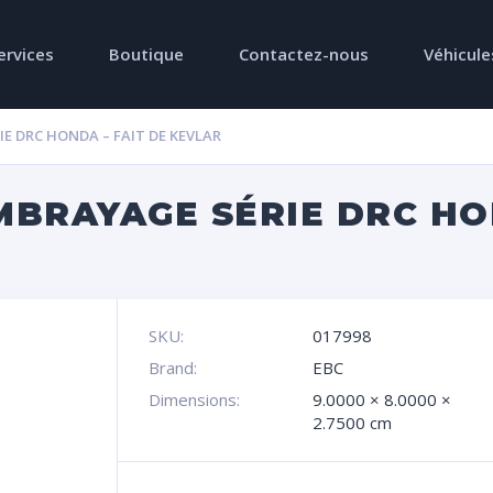
ervices
Boutique
Contactez-nous
Véhicule
E DRC HONDA – FAIT DE KEVLAR
MBRAYAGE SÉRIE DRC HON
SKU:
017998
Brand:
EBC
Dimensions:
9.0000 × 8.0000 ×
2.7500 cm