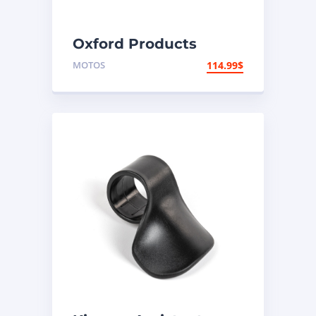
Oxford Products
Coffre arrière
MOTOS
114.99
$