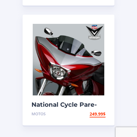
National Cycle Pare-
brise aéroacoustique
MOTOS
249.99
$
VStream Victory