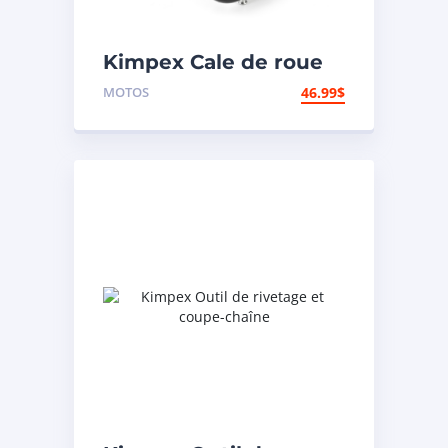
Kimpex Cale de roue
hors-route de
MOTOS
46.99
$
motocyclette