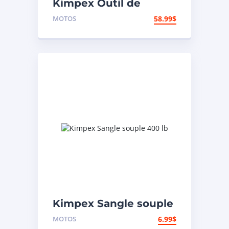
Kimpex Outil de
rivetage et coupe-
MOTOS
58.99
$
chaîne
Kimpex Sangle souple
400 lb
MOTOS
6.99
$