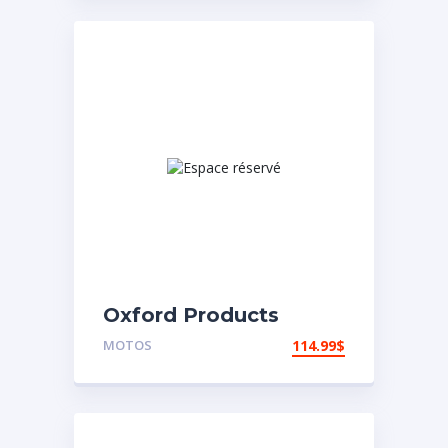
Oxford Products
Coffre arrière
MOTOS
114.99
$