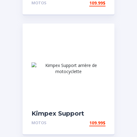
de motocyclette
MOTOS
109.99
$
Kimpex Support
arrière de
MOTOS
109.99
$
motocyclette