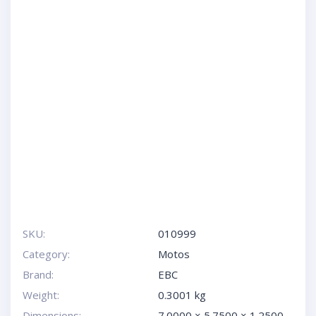
SKU:
010999
Category:
Motos
Brand:
EBC
Weight:
0.3001 kg
Dimensions:
7.0000 × 5.7500 × 1.2500