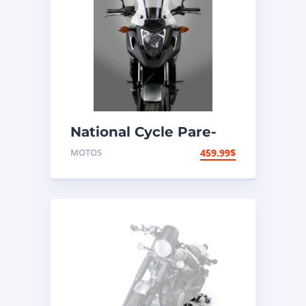
National Cycle Pare-
brise aéroacoustique
MOTOS
459.99
$
VStream Honda