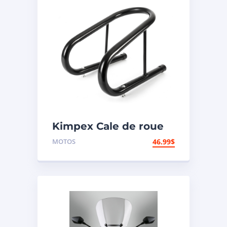
Kimpex Cale de roue
hors-route de
MOTOS
46.99
$
motocyclette