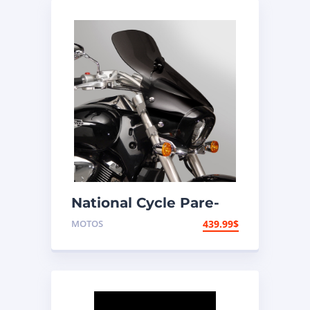
National Cycle Pare-
brise aéroacoustique
MOTOS
439.99
$
VStream Kawasaki,
Suzuki