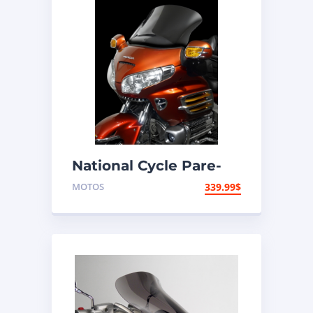
National Cycle Pare-
brise aéroacoustique
MOTOS
339.99
$
VStream Honda