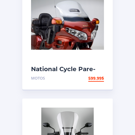
National Cycle Pare-
brise aéroacoustique
MOTOS
599.99
$
VStream Honda