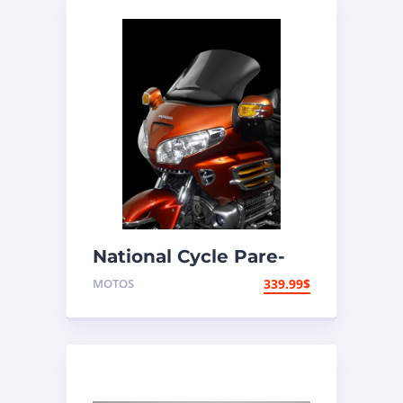
National Cycle Pare-
brise aéroacoustique
MOTOS
339.99
$
VStream Honda