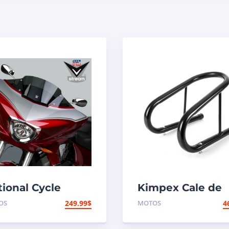
tional Cycle
Kimpex Cale de
re-brise
roue hors-route 
OS
249.99
$
MOTOS
4
roacoustique
motocyclette
tream Victory