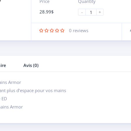
Price
Quantity
28.99
$
-
+
0
reviews
ire
Avis (0)
ains Armor
rant plus d’espace pour vos mains
e ED
mains Armor