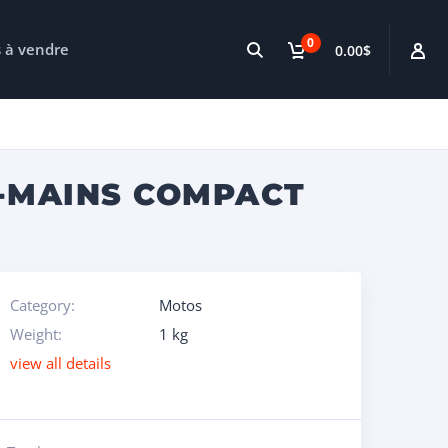
0
s à vendre
0.00$
-MAINS COMPACT
Category:
Motos
Weight:
1 kg
view all details