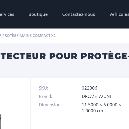
ervices
Boutique
Contactez-nous
Véhicule
R PROTÈGE-MAINS COMPACT X2
OTECTEUR POUR PROTÈGE
SKU:
022306
Brand:
DRC/ZETA/UNIT
Dimensions:
11.5000 × 6.0000 ×
1.0000 cm