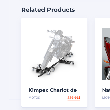
Related Products
Kimpex Chariot de
Na
transport long pour
Pa
MOTOS
359.99
$
MOT
motocyclette –
aé
sortie avant 1500 lb
VS