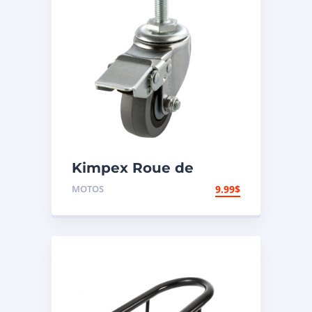
Kimpex Roue de
transport pour chariot
MOTOS
9.99
$