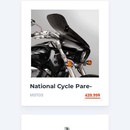
National Cycle Pare-
brise aéroacoustique
MOTOS
439.99
$
VStream Kawasaki,
Suzuki