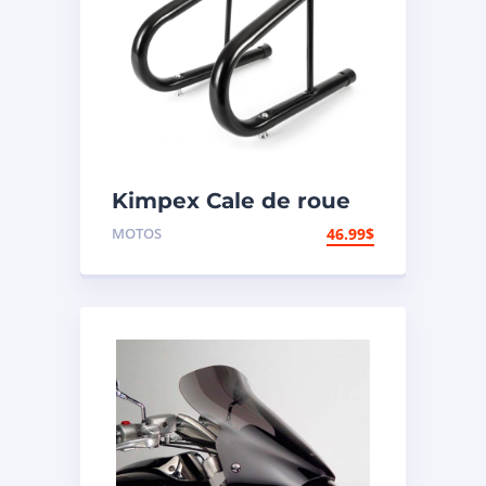
Kimpex Cale de roue
hors-route de
MOTOS
46.99
$
motocyclette