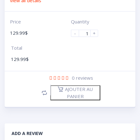
view all details
Price
Quantity
129.99
$
-
+
Total
129.99
$
0
reviews
AJOUTER AU
PANIER
ADD A REVIEW