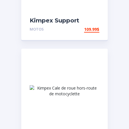
Kimpex Support
arrière de
MOTOS
109.99
$
motocyclette