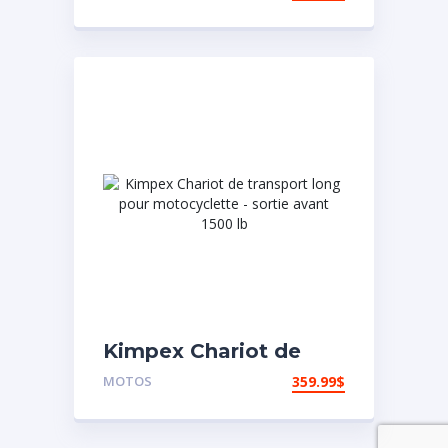
VStream Suzuki
Kimpex Chariot de
transport long pour
MOTOS
359.99
$
motocyclette – sortie
avant 1500 lb