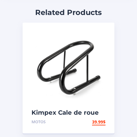
Related Products
Kimpex Cale de roue
de motocyclette
MOTOS
39.99
$