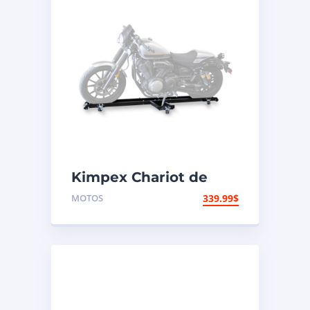
Kimpex Chariot de
moto à profil bas 1250
MOTOS
339.99
$
lb