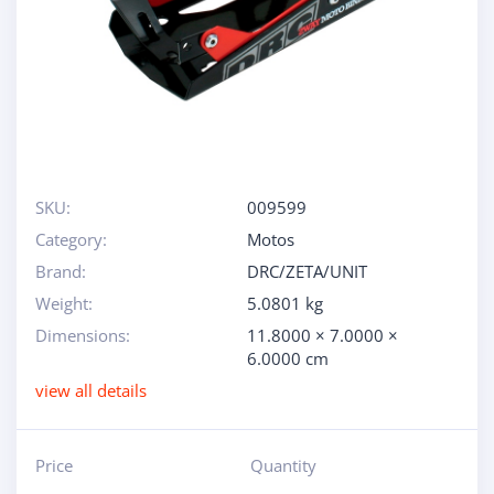
SKU:
009599
Category:
Motos
Brand:
DRC/ZETA/UNIT
Weight:
5.0801 kg
Dimensions:
11.8000 × 7.0000 ×
6.0000 cm
view all details
Price
Quantity